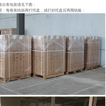
卷出售包装请见下图：
货：每卷装纸箱再打托盘，或打好托盘后再围纸板：