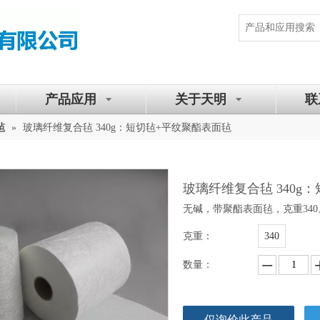
产品应用
关于天明
联
毡
»
玻璃纤维复合毡 340g：短切毡+平纹聚酯表面毡
玻璃纤维复合毡 340g
无碱，带聚酯表面毡，克重34
克重：
340
数量：
仅询价此产品