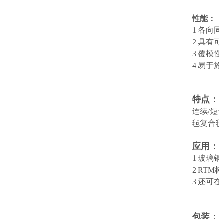
性能：
1.各
2.具
3.覆
4.易
特点：
连续/
毡复合
应用：
1.玻
2.RT
3.还
包装：