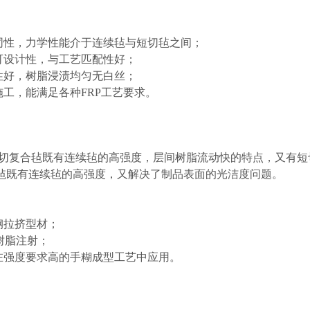
向同性，力学性能介于连续毡与短切毡之间；
有可设计性，与工艺匹配性好；
模性好，树脂浸渍均匀无白丝；
于施工，能满足各种FRP工艺要求。
短切复合毡既有连续毡的高强度，层间树脂流动快的特点，又有短
毡既有连续毡的高强度，又解决了制品表面的光洁度问题。
璃钢拉挤型材；
M树脂注射；
可在强度要求高的手糊成型工艺中应用。