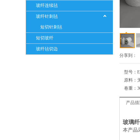
玻纤连续毡
玻纤针刺毡
短切针刺毡
短切玻纤
玻纤毡切边
分享到：
型号：
E
原料：
卷重：
3
产品描
玻璃纤
本产品