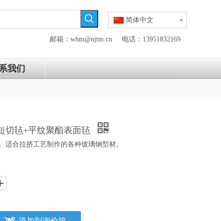
简体中文
邮箱：whm@njtm.cn
电话：13951832169
系我们
：短切毡+平纹聚酯表面毡
0。适合拉挤工艺制作的各种玻璃钢型材。
添加到询价篮