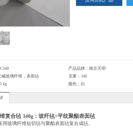
C340
产品品牌：
南京天明
无碱玻璃纤维，表面毡
克重：
340
0 kg
颜色：
白
述
维复合毡 340g：玻纤毡+平纹聚酯表面毡
采用玻璃纤维短切毡与聚酯表面毡复合成毡。